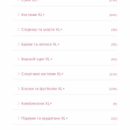
Сукні XL+
(254)
Костюми XL+
(393)
Спідниці та шорти XL+
(38)
Брюки та легінси XL+
(55)
Верхній одяг XL+
(63)
Спортивні костюми XL+
(114)
Блузки та футболки XL+
(106)
Комбінезони XL+
(6)
Піджаки та кардигани XL+
(24)