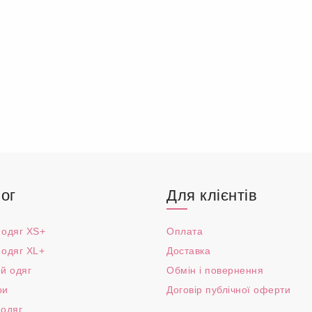
ог
Для клієнтів
 одяг XS+
Оплата
 одяг XL+
Доставка
й одяг
Обмін і повернення
ри
Договір публічної оферти
 одяг