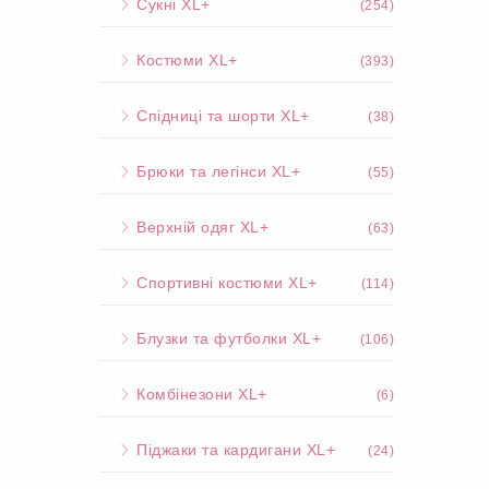
Сукні XL+
(254)
Костюми XL+
(393)
Спідниці та шорти XL+
(38)
Брюки та легінси XL+
(55)
Верхній одяг XL+
(63)
Спортивні костюми XL+
(114)
Блузки та футболки XL+
(106)
Комбінезони XL+
(6)
Піджаки та кардигани XL+
(24)