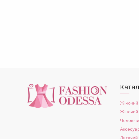
Катал
Жіночий
Жіночий
Чоловічи
Аксесуа
Дитячий