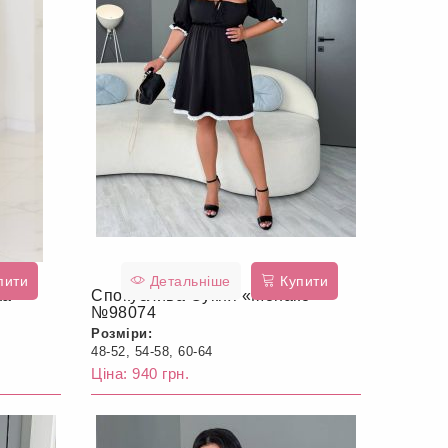
пити
Детальніше
Купити
ка
Спокуслива Сукня «Монако»
№98074
Розміри:
48-52, 54-58, 60-64
Ціна: 940 грн.