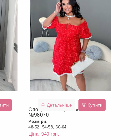
пити
Детальніше
Купити
ко»
Спокуслива Сукня «Монако»
№98070
Розміри:
48-52, 54-58, 60-64
Ціна: 940 грн.