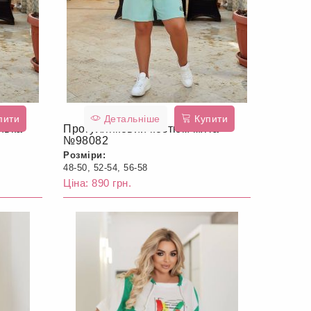
пити
Детальніше
Купити
ивка
Прогулянковий костюм мята
№98082
Розміри:
48-50, 52-54, 56-58
Ціна: 890 грн.