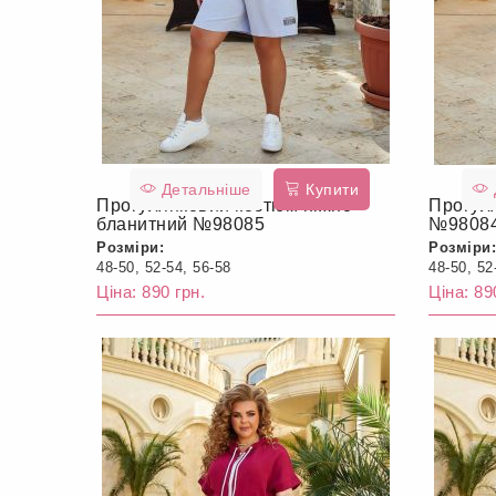
Детальніше
Купити
Прогулянковий костюм ніжно-
Прогул
бланитний №98085
№9808
Розміри:
Розміри:
48-50, 52-54, 56-58
48-50, 52
Ціна: 890 грн.
Ціна: 89