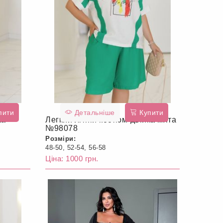
пити
Детальніше
Купити
ка
Легкий літній костюм-двійка мята
№98078
Розміри:
48-50, 52-54, 56-58
Ціна: 1000 грн.