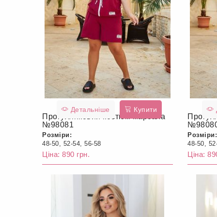
Детальніше
Купити
Прогулянковий костюм марсала
Прогул
№98081
№9808
Розміри:
Розміри:
48-50, 52-54, 56-58
48-50, 52
Ціна: 890 грн.
Ціна: 89