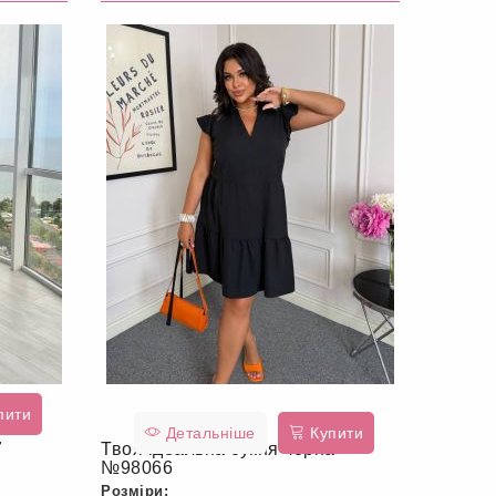
пити
Детальніше
Купити
7
Твоя ідеальна сукня чорна
№98066
Розміри: