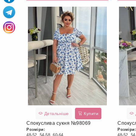
Детальніше
Купити
Спокуслива сукня №98069
Спокус
Розміри:
Розміри:
48-52, 54-58, 60-64
48-52, 54