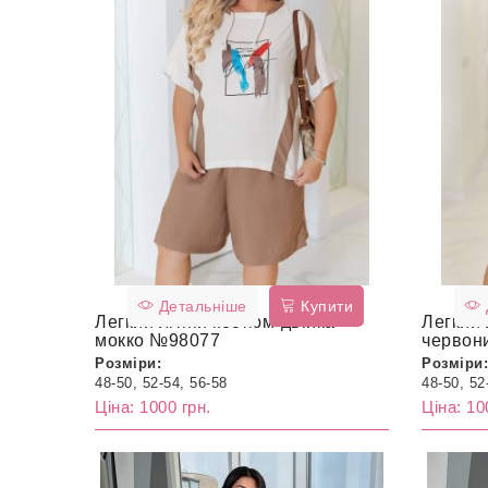
Детальніше
Купити
Легкий літній костюм-двійка
Легкий 
мокко №98077
червон
Розміри:
Розміри:
48-50, 52-54, 56-58
48-50, 52
Ціна: 1000 грн.
Ціна: 10