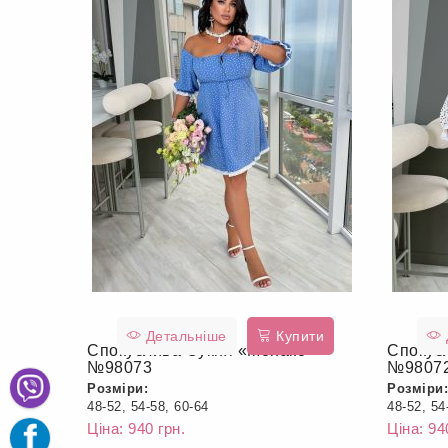
Детальніше
Купити
Спокуслива Сукня «Монако»
Спокус
№98073
№9807
Розміри:
Розміри:
48-52, 54-58, 60-64
48-52, 54
Ціна: 940 грн.
Ціна: 94