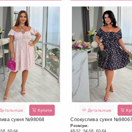
Детальніше
Купити
Детальніше
Ку
лива сукня №98068
Спокуслива сукня №9806
Розміри:
-58, 60-64
48-52, 54-58, 60-64