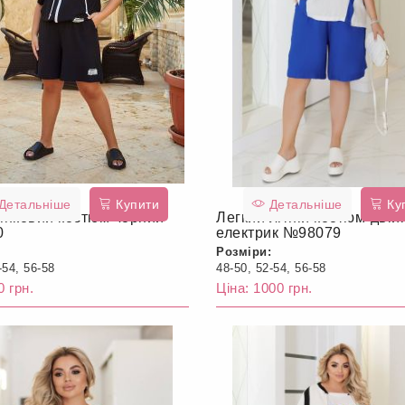
Детальніше
Купити
Детальніше
Ку
янковий костюм чорний
Легкий літній костюм-двій
0
електрик №98079
Розміри:
-54, 56-58
48-50, 52-54, 56-58
0 грн.
Ціна: 1000 грн.