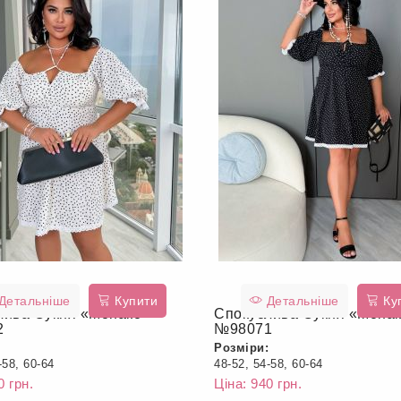
Детальніше
Купити
Детальніше
Ку
лива Сукня «Монако»
Спокуслива Сукня «Мона
2
№98071
Розміри:
-58, 60-64
48-52, 54-58, 60-64
0 грн.
Ціна: 940 грн.