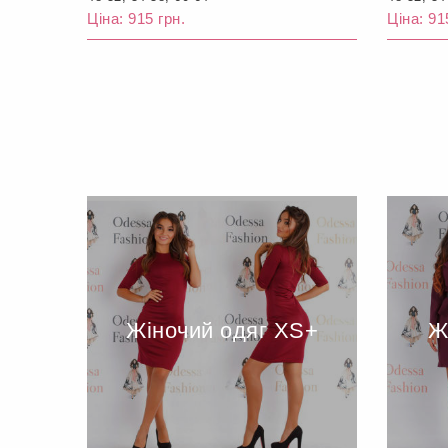
Ціна: 915 грн.
Ціна: 91
Жіночий одяг XS+
Ж