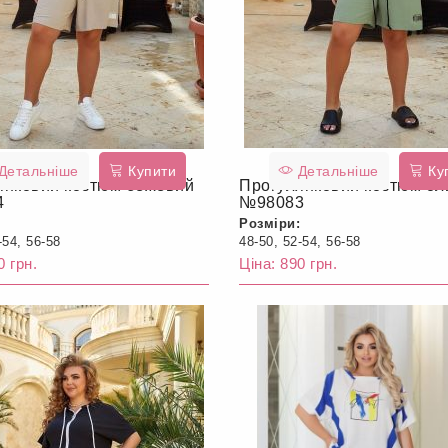
Детальніше
Купити
Детальніше
Ку
янковий костюм бежевий
Прогулянковий костюм ол
4
№98083
Розміри:
-54, 56-58
48-50, 52-54, 56-58
0 грн.
Ціна: 890 грн.