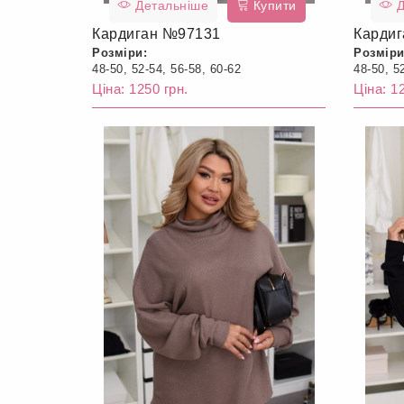
Детальніше
Купити
Д
Кардиган №97131
Карди
Розміри:
Розміри
48-50, 52-54, 56-58, 60-62
48-50, 5
Ціна: 1250 грн.
Ціна: 1