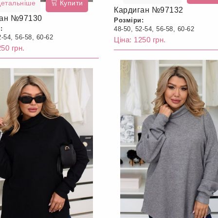
етальніше
Купити
Кардиган №97132
ган №97130
Розміри:
:
48-50, 52-54, 56-58, 60-62
2-54, 56-58, 60-62
Ціна: 1250 грн.
250 грн.