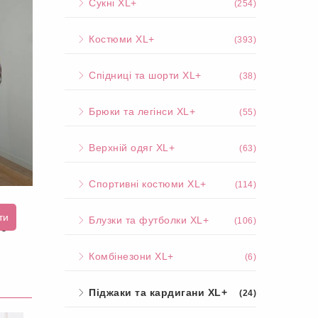
Сукні XL+
(254)
Костюми XL+
(393)
Спідниці та шорти XL+
(38)
Брюки та легінси XL+
(55)
Верхній одяг XL+
(63)
Спортивні костюми XL+
(114)
ти
Блузки та футболки XL+
(106)
нс
Комбінезони XL+
(6)
Піджаки та кардигани XL+
(24)