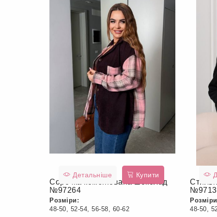
Детальніше
Купити
Д
Сорочка комбінована шоколад
Стильн
№97264
№9713
Розміри:
Розміри
48-50, 52-54, 56-58, 60-62
48-50, 5