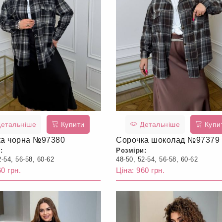
етальніше
Купити
Детальніше
Купи
ка чорна №97380
Сорочка шоколад №97379
:
Розміри:
2-54, 56-58, 60-62
48-50, 52-54, 56-58, 60-62
0 грн.
Ціна: 960 грн.