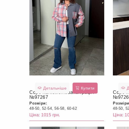
Детальніше
Купити
Д
Сорочка комбінована графіт
Сорочк
№97267
№9726
Розміри:
Розміри
48-50, 52-54, 56-58, 60-62
48-50, 5
Ціна: 1015 грн.
Ціна: 1