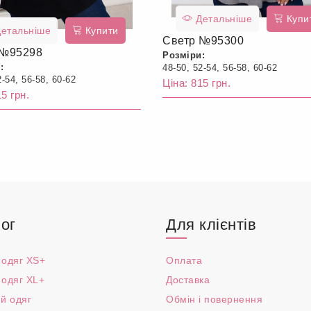
Детальніше
Купи
етальніше
Купити
Светр №95300
 №95298
Розміри:
:
48-50, 52-54, 56-58, 60-62
2-54, 56-58, 60-62
Ціна: 815 грн.
5 грн.
ог
Для клієнтів
 одяг XS+
Оплата
 одяг XL+
Доставка
й одяг
Обмін і повернення