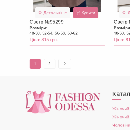
Детальніше
Купити
Д
Светр №95299
Светр
Розміри:
Розміри
48-50, 52-54, 56-58, 60-62
48-50, 5
Ціна: 815 грн.
Ціна: 81
1
2
Катал
Жіночий
Жіночий
Чоловічи