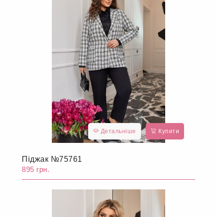
Детальніше
Купити
Піджак №75761
895 грн.