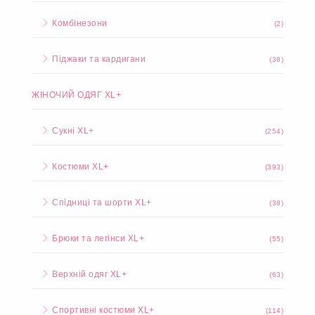
Комбінезони
(2)
Піджаки та кардигани
(38)
ЖІНОЧИЙ ОДЯГ XL+
Сукні XL+
(254)
Костюми XL+
(393)
Спідниці та шорти XL+
(38)
Брюки та легінси XL+
(55)
Верхній одяг XL+
(63)
Спортивні костюми XL+
(114)