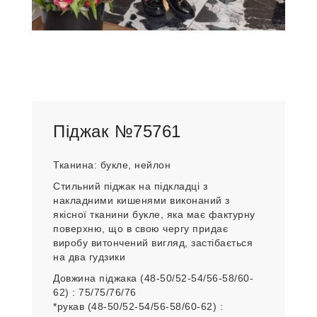
Піджак №75761
Тканина: букле, нейлон
Стильний піджак на підкладці з
накладними кишенями виконаний з
якісної тканини букле, яка має фактурну
поверхню, що в свою чергу придає
виробу витончений вигляд, застібається
на два гудзики
Довжина піджака (48-50/52-54/56-58/60-
62) : 75/75/76/76
*рукав (48-50/52-54/56-58/60-62) :