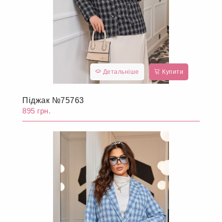
Детальніше
Купити
Піджак №75763
895 грн.