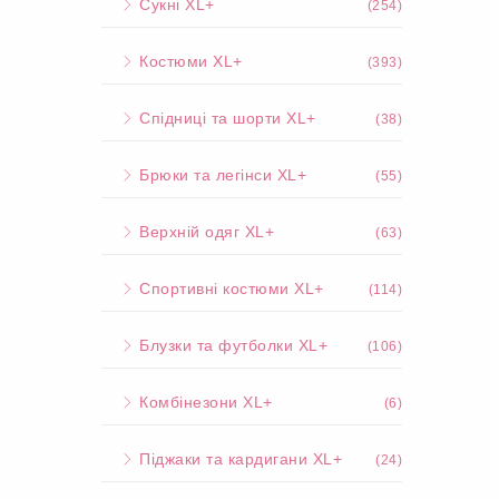
Сукні XL+
(254)
Костюми XL+
(393)
Спідниці та шорти XL+
(38)
Брюки та легінси XL+
(55)
Верхній одяг XL+
(63)
Спортивні костюми XL+
(114)
Блузки та футболки XL+
(106)
Комбінезони XL+
(6)
Піджаки та кардигани XL+
(24)