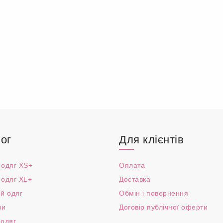
ог
Для клієнтів
 одяг XS+
Оплата
 одяг XL+
Доставка
й одяг
Обмін і повернення
ри
Договір публічної оферти
 одяг