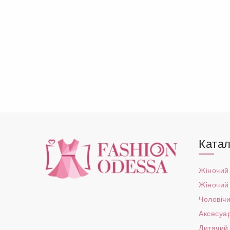
Катал
Жіночий
Жіночий
Чоловічи
Аксесуа
Дитячий