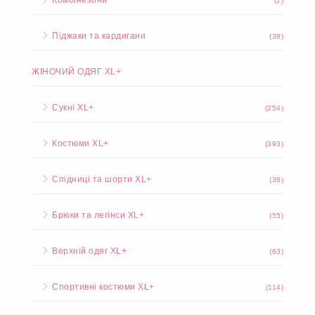
Комбінезони
(2)
Піджаки та кардигани
(38)
ЖІНОЧИЙ ОДЯГ XL+
Сукні XL+
(254)
Костюми XL+
(393)
Спідниці та шорти XL+
(38)
Брюки та легінси XL+
(55)
Верхній одяг XL+
(63)
Спортивні костюми XL+
(114)