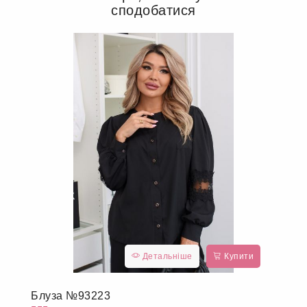
сподобатися
Детальніше
Купити
Блуза №93223