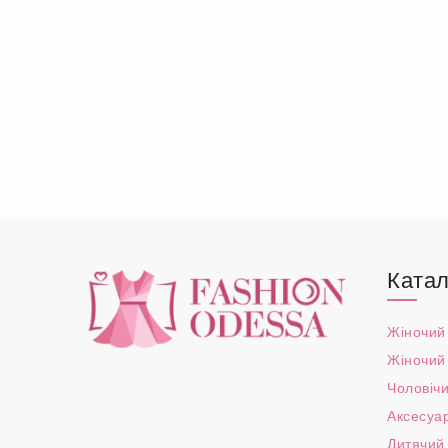
Катал
Жіночий
Жіночий
Чоловічи
Аксесуа
Дитячий