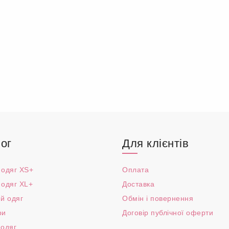
ог
Для клієнтів
 одяг XS+
Оплата
 одяг XL+
Доставка
й одяг
Обмін і повернення
ри
Договір публічної оферти
 одяг