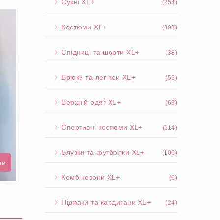
Сукні XL+
(254)
Костюми XL+
(393)
Спідниці та шорти XL+
(38)
Брюки та легінси XL+
(55)
Верхній одяг XL+
(63)
Спортивні костюми XL+
(114)
Блузки та футболки XL+
(106)
ти
Комбінезони XL+
(6)
Піджаки та кардигани XL+
(24)