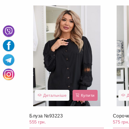
Детальніше
Купити
Д
Блуза №93223
Сороч
555 грн.
575 грн