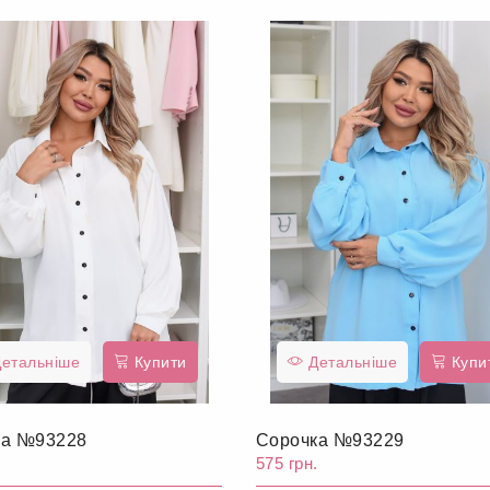
етальніше
Купити
Детальніше
Купи
ка №93228
Сорочка №93229
.
575 грн.