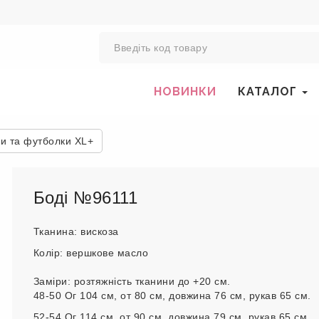
0
НОВИНКИ
КАТАЛОГ
ки та футболки XL+
Боді №96111
Тканина: вискоза
Колір: вершкове масло
Заміри: розтяжність тканини до +20 см.
48-50 Ог 104 см, от 80 см, довжина 76 см, рукав 65 см.
52-54 Ог 114 см, от 90 см, довжина 79 см, рукав 65 см.