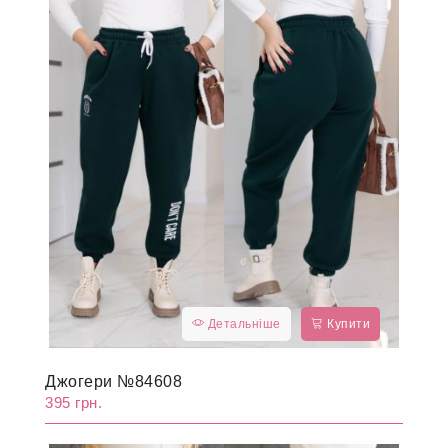
Детальніше
Купити
Джогери №84608
395 грн.