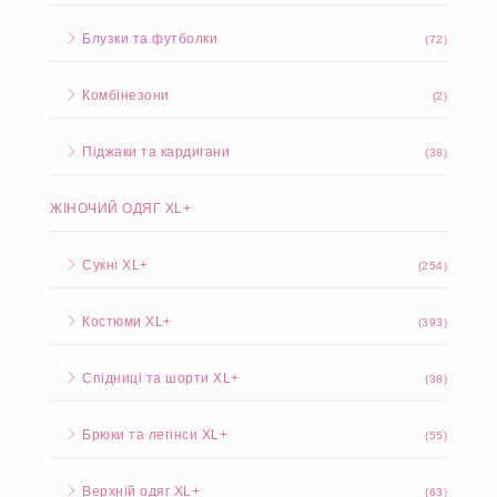
Блузки та футболки
(72)
Комбінезони
(2)
Піджаки та кардигани
(38)
ЖІНОЧИЙ ОДЯГ XL+
Сукні XL+
(254)
Костюми XL+
(393)
Спідниці та шорти XL+
(38)
Брюки та легінси XL+
(55)
Верхній одяг XL+
(63)