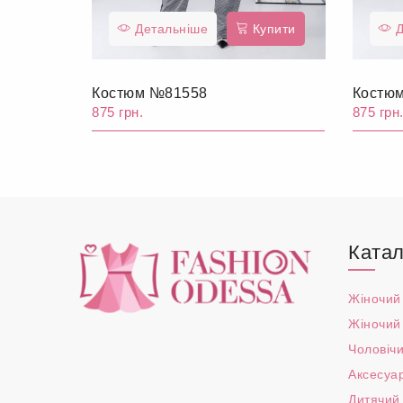
Детальніше
Купити
Д
Костюм №81558
Костю
875 грн.
875 грн
Катал
Жіночий
Жіночий
Чоловічи
Аксесуа
Дитячий