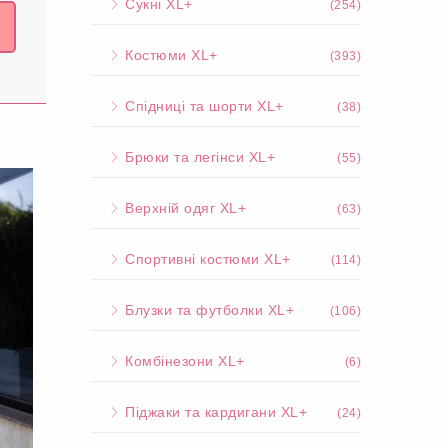
Сукні XL+
(254)
Костюми XL+
(393)
Спідниці та шорти XL+
(38)
Брюки та легінси XL+
(55)
Верхній одяг XL+
(63)
Спортивні костюми XL+
(114)
Блузки та футболки XL+
(106)
Комбінезони XL+
(6)
Піджаки та кардигани XL+
(24)