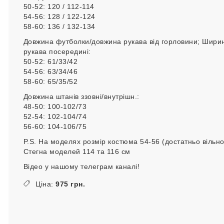
50-52: 120 / 112-114
54-56: 128 / 122-124
58-60: 136 / 132-134
Довжина футболки/довжина рукава від горловини; Шири
рукава посередині:
50-52: 61/33/42
54-56: 63/34/46
58-60: 65/35/52
Довжина штанів ззовні/внутрішн.:
48-50: 100-102/73
52-54: 102-104/74
56-60: 104-106/75
P.S. На моделях розмір костюма 54-56 (достатньо вільно
Стегна моделей 114 та 116 см
Відео у нашому телеграм каналі!
Ціна:
975 грн.