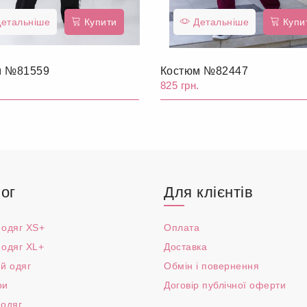
етальніше
Купити
Детальніше
Купи
м №81559
Костюм №82447
.
825 грн.
ог
Для клієнтів
 одяг XS+
Оплата
 одяг XL+
Доставка
й одяг
Обмін і повернення
ри
Договір публічної оферти
 одяг