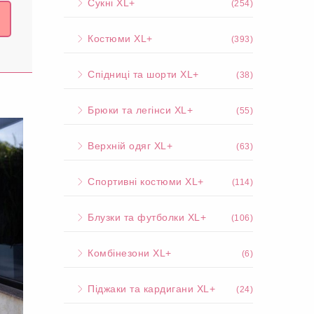
Сукні XL+
(254)
Костюми XL+
(393)
Спідниці та шорти XL+
(38)
Брюки та легінси XL+
(55)
Верхній одяг XL+
(63)
Спортивні костюми XL+
(114)
Блузки та футболки XL+
(106)
Комбінезони XL+
(6)
Піджаки та кардигани XL+
(24)