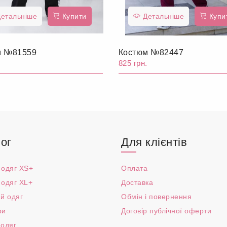
етальніше
Купити
Детальніше
Купи
м №81559
Костюм №82447
.
825 грн.
ог
Для клієнтів
 одяг XS+
Оплата
 одяг XL+
Доставка
й одяг
Обмін і повернення
ри
Договір публічної оферти
 одяг