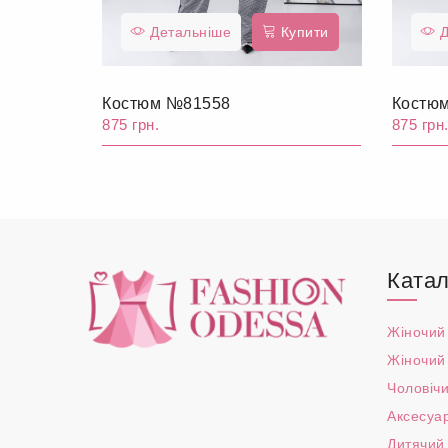
Детальніше
Купити
Д
Костюм №81558
Костю
875 грн.
875 грн
Катал
Жіночий
Жіночий
Чоловічи
Аксесуа
Дитячий