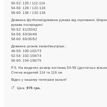
50-52: 120 / 112-114
54-56: 128 / 122-124
58-60: 136 / 132-134
Довжина футболки/довжина рукава від горловини; Шири
рукава посередині:
50-52: 61/33/42
54-56: 63/34/46
58-60: 65/35/52
Довжина штанів ззовні/внутрішн.:
48-50: 100-102/73
52-54: 102-104/74
56-60: 104-106/75
P.S. На моделях розмір костюма 54-56 (достатньо вільно
Стегна моделей 114 та 116 см
Відео у нашому телеграм каналі!
Ціна:
975 грн.