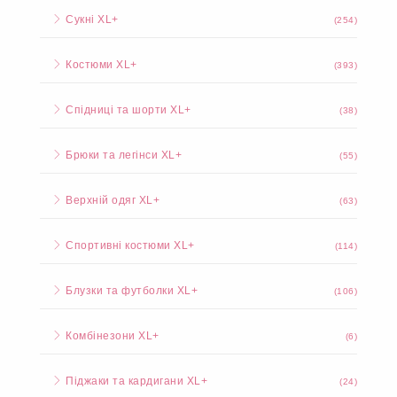
Сукні XL+
(254)
Костюми XL+
(393)
Спідниці та шорти XL+
(38)
Брюки та легінси XL+
(55)
Верхній одяг XL+
(63)
Спортивні костюми XL+
(114)
Блузки та футболки XL+
(106)
Комбінезони XL+
(6)
Піджаки та кардигани XL+
(24)