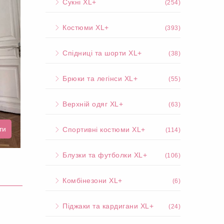
Сукні XL+
(254)
Костюми XL+
(393)
Спідниці та шорти XL+
(38)
Брюки та легінси XL+
(55)
Верхній одяг XL+
(63)
ти
Спортивні костюми XL+
(114)
Блузки та футболки XL+
(106)
Комбінезони XL+
(6)
Піджаки та кардигани XL+
(24)