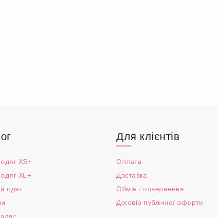
ог
Для клієнтів
 одяг XS+
Оплата
 одяг XL+
Доставка
й одяг
Обмін і повернення
ри
Договір публічної оферти
 одяг