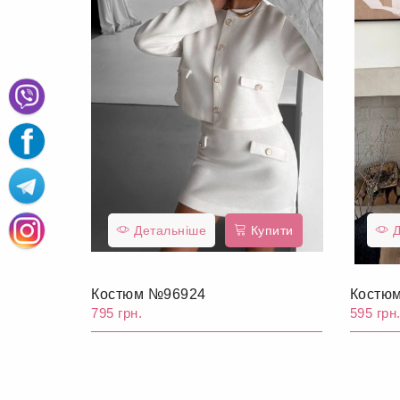
Детальніше
Купити
Д
Костюм №96924
Костю
795 грн.
595 грн