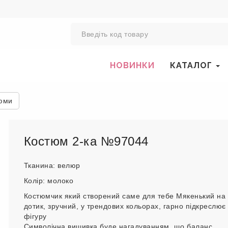
0
НОВИНКИ
КАТАЛОГ
юми
Костюм 2-ка №97044
Тканина: велюр
Колір: молоко
Костюмчик який створений саме для тебе Мякенький на
дотик, зручний, у трендових кольорах, гарно підкреслює
фігуру
Символічна вишивка буде нагадуванням, що баланс