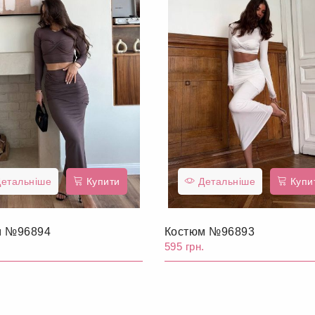
етальніше
Купити
Детальніше
Купи
м №96894
Костюм №96893
.
595 грн.