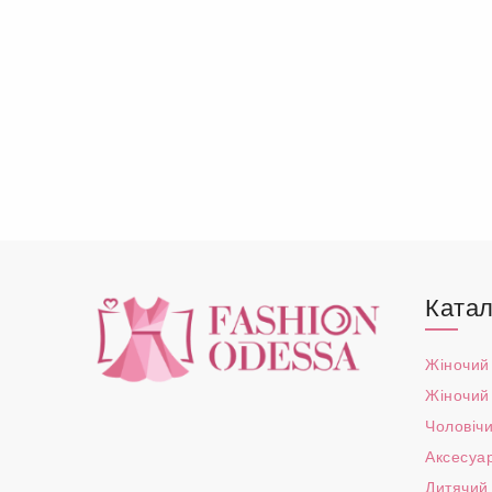
Катал
Жіночий
Жіночий
Чоловічи
Аксесуа
Дитячий