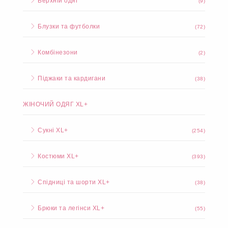
Верхній одяг
(9)
Блузки та футболки
(72)
Комбінезони
(2)
Піджаки та кардигани
(38)
ЖІНОЧИЙ ОДЯГ XL+
Сукні XL+
(254)
Костюми XL+
(393)
Спідниці та шорти XL+
(38)
Брюки та легінси XL+
(55)