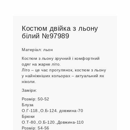
Костюм двійка з льону
білий №97989
Матеріал: льон
Костюм з льону зручний і комфортний
одяг на жарке літо.
Літо – це час прогулянок, костюм з льону
у найніжніших кольорах – актуальний як
ніколи.
Заміри:
Розмір: 50-52
Блуза
О.Г-118.,О.Б-124. довжина-70
Брюки
О.Т-80.,О.Б-120.,Довжина-110
Розмір: 54-56