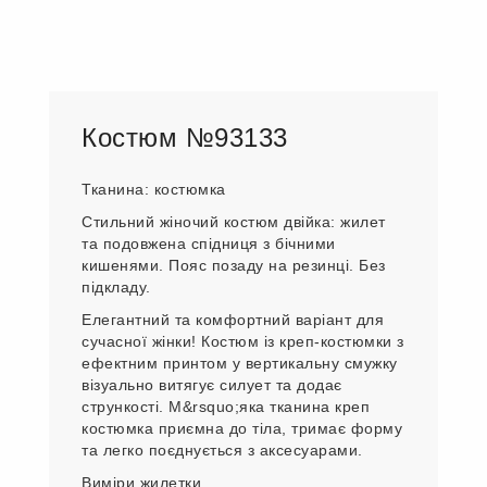
Костюм №93133
Тканина: костюмка
Стильний жіночий костюм двійка: жилет
та подовжена спідниця з бічними
кишенями. Пояс позаду на резинці. Без
підкладу.
Елегантний та комфортний варіант для
сучасної жінки! Костюм із креп-костюмки з
ефектним принтом у вертикальну смужку
візуально витягує силует та додає
стрункості. М&rsquo;яка тканина креп
костюмка приємна до тіла, тримає форму
та легко поєднується з аксесуарами.
Виміри жилетки