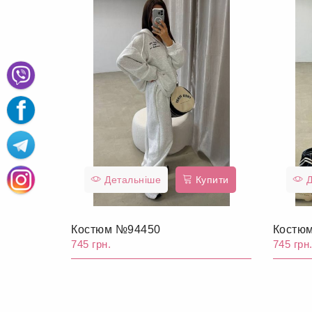
Детальніше
Купити
Д
Костюм №94450
Костю
745 грн.
745 грн