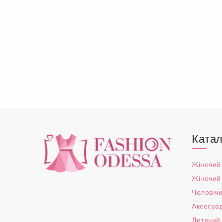
Катал
Жіночий
Жіночий
Чоловічи
Аксесуа
Дитячий