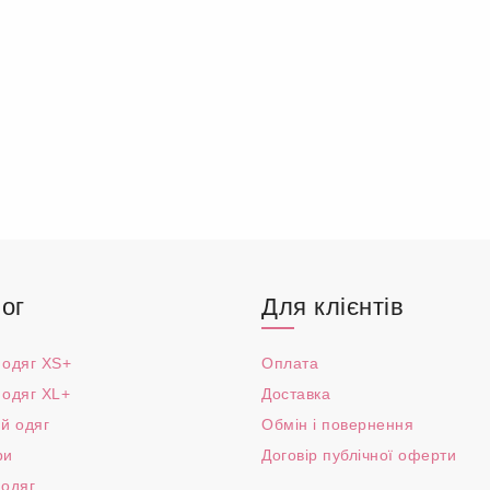
ог
Для клієнтів
 одяг XS+
Оплата
 одяг XL+
Доставка
й одяг
Обмін і повернення
ри
Договір публічної оферти
 одяг