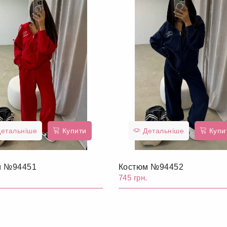
етальніше
Купити
Детальніше
Купи
м №94451
Костюм №94452
.
745 грн.