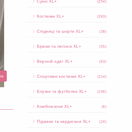
Сукні XL+
(254)
Костюми XL+
(393)
Спідниці та шорти XL+
(38)
Брюки та легінси XL+
(55)
Верхній одяг XL+
(63)
ти
Спортивні костюми XL+
(114)
Блузки та футболки XL+
(106)
Комбінезони XL+
(6)
Піджаки та кардигани XL+
(24)