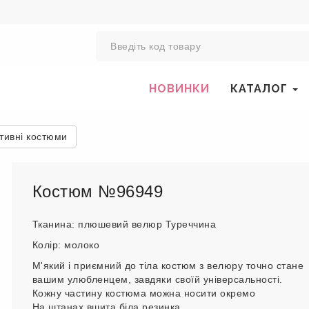
0
НОВИНКИ
КАТАЛОГ
тивні костюми
Костюм №96949
Тканина: плюшевий велюр Туреччина
Колір: молоко
М'який і приємний до тіла костюм з велюру точно стане
вашим улюбленцем, завдяки своїй універсальності.
Кожну частину костюма можна носити окремо
На штанах вшита біла резинка.