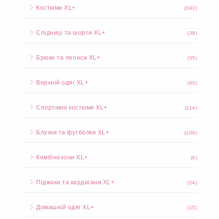
Костюми XL+
(393)
Спідниці та шорти XL+
(38)
Брюки та легінси XL+
(55)
Верхній одяг XL+
(63)
Спортивні костюми XL+
(114)
Блузки та футболки XL+
(106)
Комбінезони XL+
(6)
Піджаки та кардигани XL+
(24)
Домашній одяг XL+
(15)