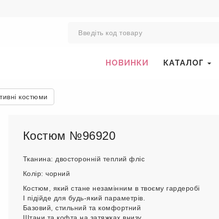
0
НОВИНКИ
КАТАЛОГ
тивні костюми
Костюм №96920
Тканина: двосторонній теплий фліс
Колір: чорний
Костюм, який стане незамінним в твоєму гардеробі
І підійде для будь-який параметрів.
Базовий, стильний та комфортний
Штани та кофта на затяжках внизу.