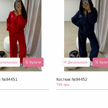
етальніше
Купити
Детальніше
Купи
м №94451
Костюм №94452
.
745 грн.