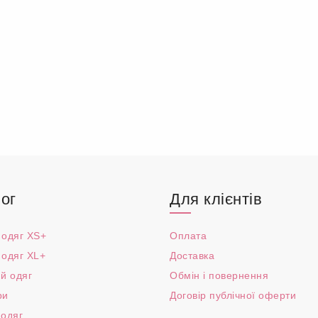
ог
Для клієнтів
 одяг XS+
Оплата
 одяг XL+
Доставка
й одяг
Обмін і повернення
ри
Договір публічної оферти
 одяг