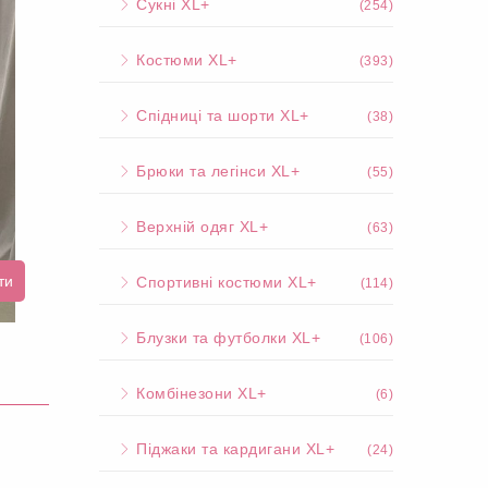
Сукні XL+
(254)
Костюми XL+
(393)
Спідниці та шорти XL+
(38)
Брюки та легінси XL+
(55)
Верхній одяг XL+
(63)
ти
Спортивні костюми XL+
(114)
Блузки та футболки XL+
(106)
Комбінезони XL+
(6)
Піджаки та кардигани XL+
(24)