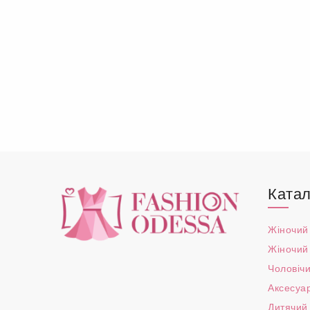
Катал
Жіночий
Жіночий
Чоловічи
Аксесуа
Дитячий