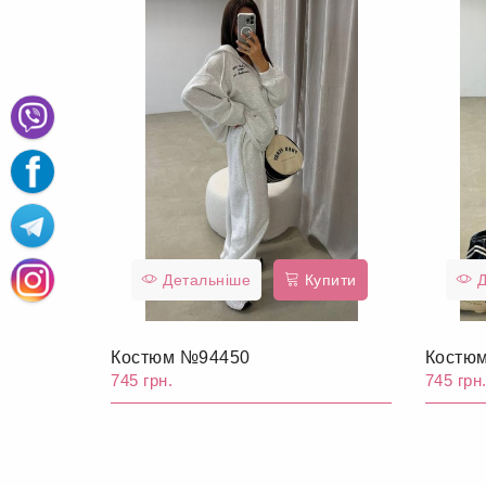
Детальніше
Купити
Д
Костюм №94450
Костю
745 грн.
745 грн