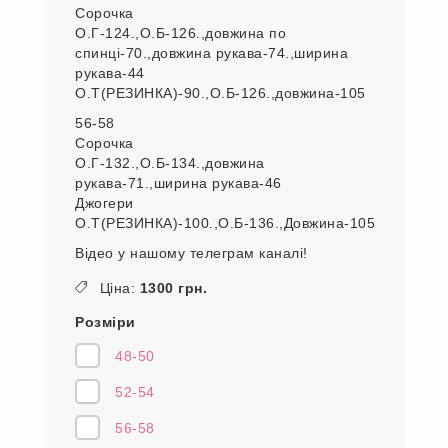
Сорочка
О.Г-124.,О.Б-126.,довжина по
спинці-70.,довжина рукава-74.,ширина
рукава-44
О.Т(РЕЗИНКА)-90.,О.Б-126.,довжина-105
56-58
Сорочка
О.Г-132.,О.Б-134.,довжина
рукава-71.,ширина рукава-46
Джогери
О.Т(РЕЗИНКА)-100.,О.Б-136.,Довжина-105
Відео у нашому телеграм каналі!
Ціна:
1300 грн.
Розміри
48-50
52-54
56-58