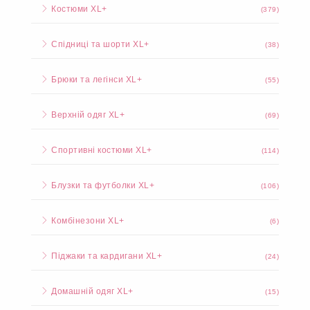
Костюми XL+
(379)
Спідниці та шорти XL+
(38)
Брюки та легінси XL+
(55)
Верхній одяг XL+
(69)
Спортивні костюми XL+
(114)
Блузки та футболки XL+
(106)
Комбінезони XL+
(6)
Піджаки та кардигани XL+
(24)
Домашній одяг XL+
(15)