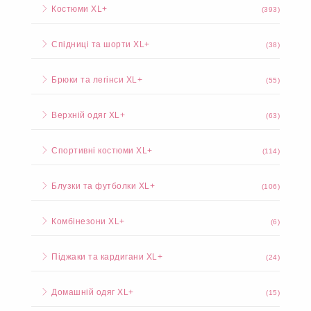
Костюми XL+
(393)
Спідниці та шорти XL+
(38)
Брюки та легінси XL+
(55)
Верхній одяг XL+
(63)
Спортивні костюми XL+
(114)
Блузки та футболки XL+
(106)
Комбінезони XL+
(6)
Піджаки та кардигани XL+
(24)
Домашній одяг XL+
(15)