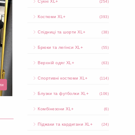
Сукні XL+
(254)
Костюми XL+
(393)
Спідниці та шорти XL+
(38)
Брюки та легінси XL+
(55)
Верхній одяг XL+
(63)
Спортивні костюми XL+
(114)
ти
Блузки та футболки XL+
(106)
Комбінезони XL+
(6)
Піджаки та кардигани XL+
(24)