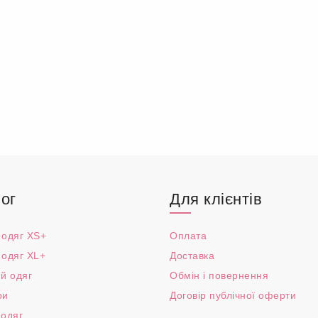
ог
Для клієнтів
 одяг XS+
Оплата
 одяг XL+
Доставка
й одяг
Обмін і повернення
ри
Договір публічної оферти
 одяг