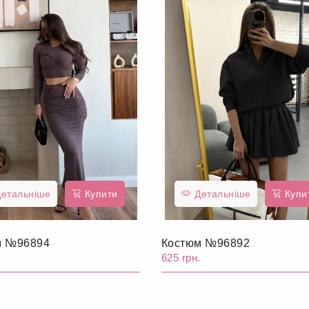
етальніше
Купити
Детальніше
Купи
м №96894
Костюм №96892
.
625 грн.