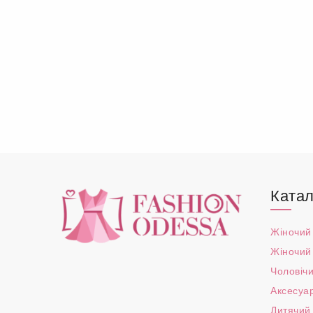
Катал
Жіночий
Жіночий
Чоловічи
Аксесуа
Дитячий