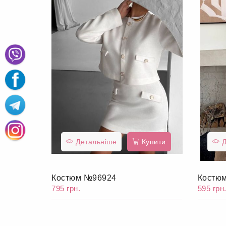
Детальніше
Купити
Д
Костюм №96924
Костю
795 грн.
595 грн