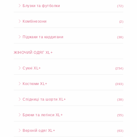
Блузки та футболки
(72)
Комбінезони
(2)
Піджаки та кардигани
(38)
ЖІНОЧИЙ ОДЯГ XL+
Сукні XL+
(254)
Костюми XL+
(393)
Спідниці та шорти XL+
(38)
Брюки та легінси XL+
(55)
Верхній одяг XL+
(63)