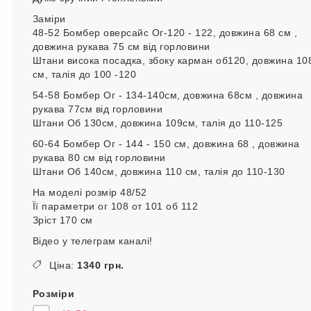
Заміри
48-52 Бомбер оверсайс Ог-120 - 122, довжина 68 см ,
довжина рукава 75 см від горловини
Штани висока посадка, збоку карман об120, довжина 10
см, талія до 100 -120
54-58 Бомбер Ог - 134-140см, довжина 68см , довжина
рукава 77см від горловини
Штани Об 130см, довжина 109см, талія до 110-125
60-64 Бомбер Ог - 144 - 150 см, довжина 68 , довжина
рукава 80 см від горловини
Штани Об 140см, довжина 110 см, талія до 110-130
На моделі розмір 48/52
Її параметри ог 108 от 101 об 112
Зріст 170 см
Відео у телеграм каналі!
Ціна:
1340 грн.
Розміри