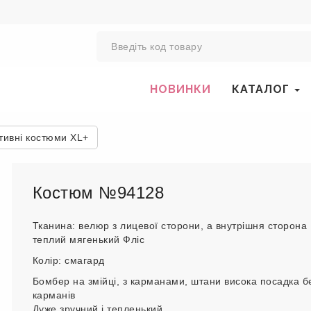
0
НОВИНКИ
КАТАЛОГ
тивні костюми XL+
Костюм №94128
Тканина: велюр з лицевої сторони, а внутрішня сторона
теплий мягенький Фліс
Колір: смагард
Бомбер на змійці, з карманами, штани висока посадка б
карманів
Дуже зручний і тепленький