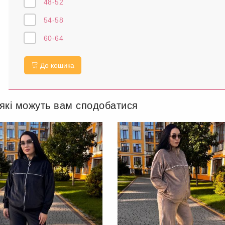
48-52
54-58
60-64
До кошика
 які можуть вам сподобатися