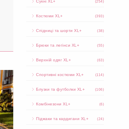
Сукні XL+
(254)
Костюми XL+
(393)
Спідниці та шорти XL+
(38)
Брюки та легінси XL+
(55)
Верхній одяг XL+
(63)
Спортивні костюми XL+
(114)
Блузки та футболки XL+
(106)
Комбінезони XL+
(6)
Піджаки та кардигани XL+
(24)