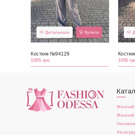
Детальніше
Купити
Д
Костюм №94129
Костю
1095 грн.
1095 гр
Катал
Жіночий
Жіночий
Чоловічи
Аксесуа