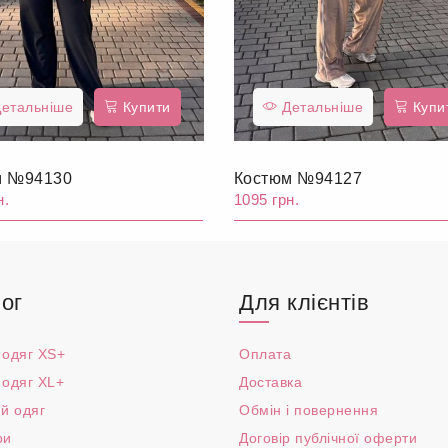
етальніше
Купити
Детальніше
Купи
м №94130
Костюм №94127
н.
1095 грн.
ог
Для клієнтів
 одяг XS+
Оплата
 одяг XL+
Доставка
й одяг
Обмін і повернення
ри
Договір публічної оферти