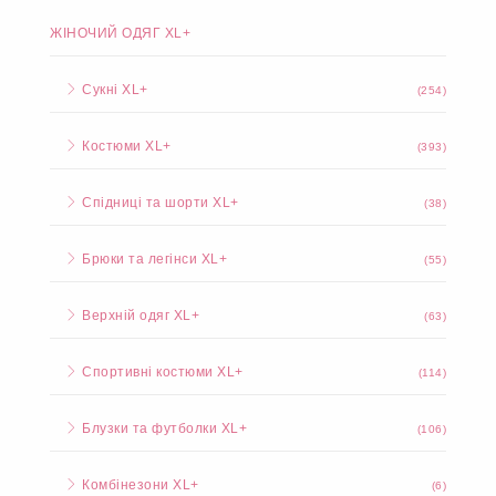
ЖІНОЧИЙ ОДЯГ XL+
Сукні XL+
(254)
Костюми XL+
(393)
Спідниці та шорти XL+
(38)
Брюки та легінси XL+
(55)
Верхній одяг XL+
(63)
Спортивні костюми XL+
(114)
Блузки та футболки XL+
(106)
Комбінезони XL+
(6)