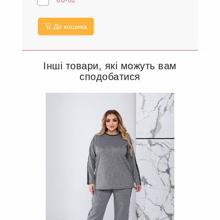
Ціна:
1175 грн.
Розміри
48-50
52-54
56-58
60-62
До кошика
Інші товари, які можуть вам
сподобатися