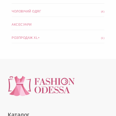
Блузки та футболки XL+
(106)
Комбінезони XL+
(6)
Піджаки та кардигани XL+
(24)
Домашній одяг XL+
(15)
ЧОЛОВІЧИЙ ОДЯГ
(4)
АКСЕСУАРИ
РОЗПРОДАЖ XL+
(1)