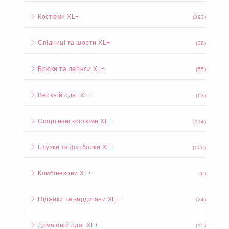
Комбінезони
(2)
Піджаки та кардигани
(38)
ЖІНОЧИЙ ОДЯГ XL+
Сукні XL+
(254)
Костюми XL+
(393)
Спідниці та шорти XL+
(38)
Брюки та легінси XL+
(55)
Верхній одяг XL+
(63)
Спортивні костюми XL+
(114)