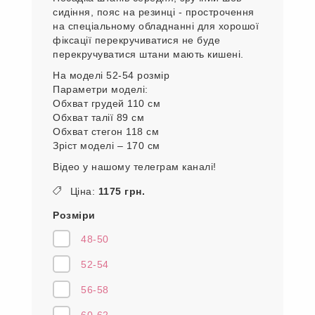
Обхват стегон - 136 см
Довжина зовнішнього шва -91 см
По внутрішньому- 66 см
Чудовий костюм у смужку
У ньому ви почуватиметеся дуже зручно
та стильно. Піджак вільного крою має два
кармани. По спинки на резинці.
Штани на резинці.
Посадка штанів середня, зручний шов
сидіння, пояс на резинці - прострочення
на спеціальному обладнанні для хорошої
фіксації перекручиватися не буде
перекручуватися штани мають кишені.
На моделі 52-54 розмір
Параметри моделі:
Обхват грудей 110 см
Обхват талії 89 см
Обхват стегон 118 см
Зріст моделі – 170 см
Відео у нашому телеграм каналі!