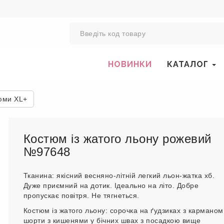
0
НОВИНКИ
КАТАЛОГ
юми XL+
Костюм із жатого льону рожевий
№97648
Тканина: якісний весняно-літній легкий льон-жатка хб.
Дуже приємний на дотик. Ідеально на літо. Добре
пропускає повітря. Не тягнеться.
Костюм із жатого льону: сорочка на ґудзиках з карманом
шорти з кишенями у бічних швах з посадкою вище