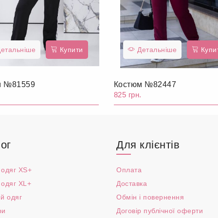
етальніше
Купити
Детальніше
Купи
м №81559
Костюм №82447
.
825 грн.
ог
Для клієнтів
 одяг XS+
Оплата
 одяг XL+
Доставка
й одяг
Обмін і повернення
ри
Договір публічної оферти