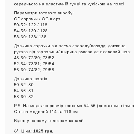
середнього на еластичній гумці та куліскою на поясі
Параметри готового виробу:
ОГ сорочки / ОС шорт:
50-52: 122 / 118
54-56: 130 / 128
58-60: 138/ 138
Довжина сорочки від плеча спереду/позаду; довжина
рукава від горловини/ ширина рукава де плечовий шов:
48-50: 72/80; 73/52
52-54: 73/81; 75/54
56-60: 74/82; 79/58
Довжина шортів :
50-52: 80
54-56: 81
58-60: 82
P.S. На моделях розмір костюма 54-56 (достатньо вільно
Стегна моделей 114 та 116 см
Відео у нашому телеграм каналі!
Ціна:
1025 грн.