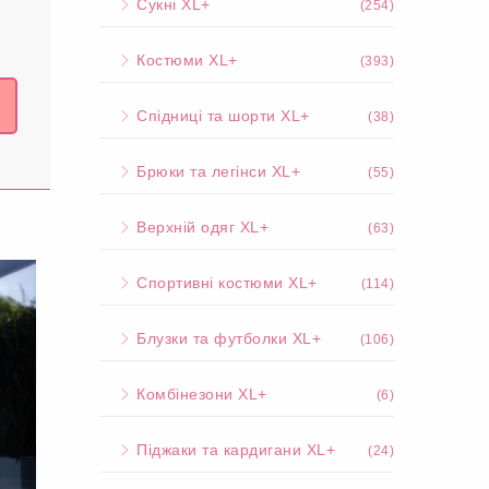
Сукні XL+
(254)
Костюми XL+
(393)
Спідниці та шорти XL+
(38)
Брюки та легінси XL+
(55)
Верхній одяг XL+
(63)
Спортивні костюми XL+
(114)
Блузки та футболки XL+
(106)
Комбінезони XL+
(6)
Піджаки та кардигани XL+
(24)