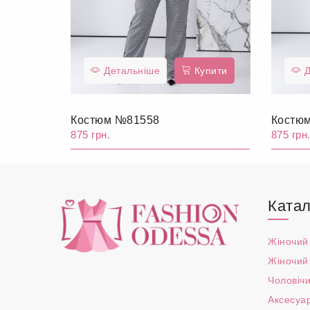
Детальніше
Купити
Д
Костюм №81558
Костю
875 грн.
875 грн
Катал
Жіночий
Жіночий
Чоловічи
Аксесуа