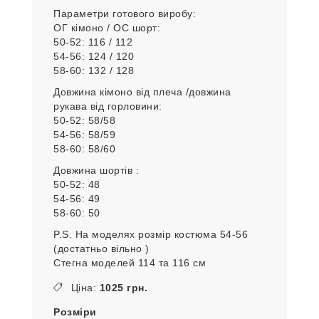
Параметри готового виробу:
ОГ кімоно / ОС шорт:
50-52: 116 / 112
54-56: 124 / 120
58-60: 132 / 128
Довжина кімоно від плеча /довжина
рукава від горловини:
50-52: 58/58
54-56: 58/59
58-60: 58/60
Довжина шортів :
50-52: 48
54-56: 49
58-60: 50
P.S. На моделях розмір костюма 54-56
(достатньо вільно )
Стегна моделей 114 та 116 см
Ціна:
1025 грн.
Розміри