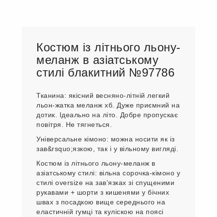
Костюм із літнього льону-
меланж в азіатському
стилі блакитний №97786
Тканина: якісний весняно-літній легкий
льон-жатка меланж хб. Дуже приємний на
дотик. Ідеально на літо. Добре пропускає
повітря. Не тягнеться.
Універсальне кімоно: можна носити як із
зав&rsquo;язкою, так і у вільному вигляді.
Костюм із літнього льону-меланж в
азіатському стилі: вільна сорочка-кімоно у
стилі oversize на завʼязках зі спущеними
рукавами + шорти з кишенями у бічних
швах з посадкою вище середнього на
еластичній гумці та куліскою на поясі