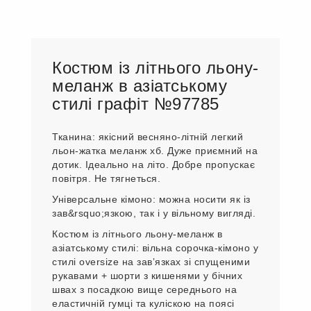
Костюм із літнього льону-
меланж в азіатському
стилі графіт №97785
Тканина: якісний весняно-літній легкий
льон-жатка меланж хб. Дуже приємний на
дотик. Ідеально на літо. Добре пропускає
повітря. Не тягнеться.
Універсальне кімоно: можна носити як із
зав&rsquo;язкою, так і у вільному вигляді.
Костюм із літнього льону-меланж в
азіатському стилі: вільна сорочка-кімоно у
стилі oversize на завʼязках зі спущеними
рукавами + шорти з кишенями у бічних
швах з посадкою вище середнього на
еластичній гумці та куліскою на поясі