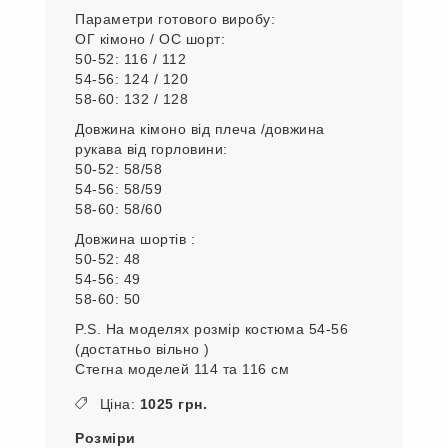
Параметри готового виробу:
ОГ кімоно / ОС шорт:
50-52: 116 / 112
54-56: 124 / 120
58-60: 132 / 128
Довжина кімоно від плеча /довжина
рукава від горловини:
50-52: 58/58
54-56: 58/59
58-60: 58/60
Довжина шортів :
50-52: 48
54-56: 49
58-60: 50
P.S. На моделях розмір костюма 54-56
(достатньо вільно )
Стегна моделей 114 та 116 см
Ціна:
1025 грн.
Розміри