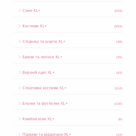
Сукні XL+
(254)
Костюми XL+
(393)
Спідниці та шорти XL+
(38)
Брюки та легінси XL+
(55)
Верхній одяг XL+
(63)
Спортивні костюми XL+
(114)
Блузки та футболки XL+
(106)
Комбінезони XL+
(6)
Піджаки та кардигани XL+
(24)