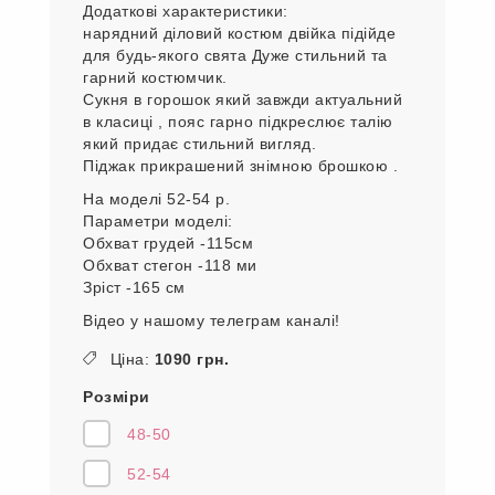
Додаткові характеристики:
нарядний діловий костюм двійка підійде
для будь-якого свята Дуже стильний та
гарний костюмчик.
Сукня в горошок який завжди актуальний
в класиці , пояс гарно підкреслює талію
який придає стильний вигляд.
Піджак прикрашений знімною брошкою .
На моделі 52-54 р.
Параметри моделі:
Обхват грудей -115см
Обхват стегон -118 ми
Зріст -165 см
Відео у нашому телеграм каналі!
Ціна:
1090 грн.
Розміри
48-50
52-54