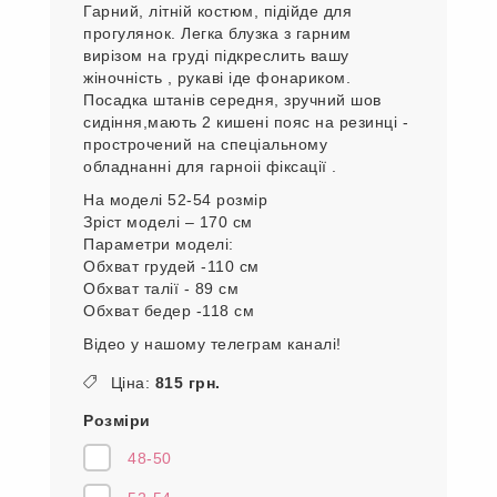
Гарний, літній костюм, підійде для
прогулянок. Легка блузка з гарним
вирізом на груді підкреслить вашу
жіночність , рукаві іде фонариком.
Посадка штанів середня, зручний шов
сидіння,мають 2 кишені пояс на резинці -
прострочений на спеціальному
обладнанні для гарноіі фіксації .
На моделі 52-54 розмір
Зріст моделі – 170 см
Параметри моделі:
Обхват грудей -110 см
Обхват талії - 89 см
Обхват бедер -118 см
Відео у нашому телеграм каналі!
Ціна:
815 грн.
Розміри
48-50