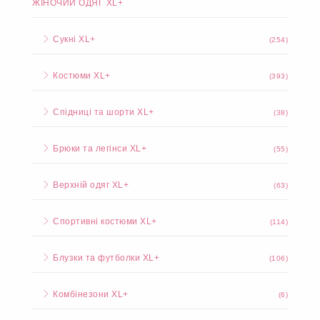
ЖІНОЧИЙ ОДЯГ XL+
Сукні XL+
(254)
Костюми XL+
(393)
Спідниці та шорти XL+
(38)
Брюки та легінси XL+
(55)
Верхній одяг XL+
(63)
Спортивні костюми XL+
(114)
Блузки та футболки XL+
(106)
Комбінезони XL+
(6)