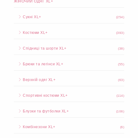
ЖІНОЧИЙ ОДЯГ XL+
Сукні XL+
(254)
Костюми XL+
(393)
Спідниці та шорти XL+
(38)
Брюки та легінси XL+
(55)
Верхній одяг XL+
(63)
Спортивні костюми XL+
(114)
Блузки та футболки XL+
(106)
Комбінезони XL+
(6)