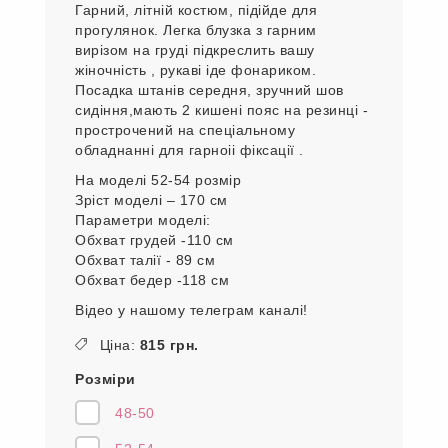
Гарний, літній костюм, підійде для
прогулянок. Легка блузка з гарним
вирізом на груді підкреслить вашу
жіночність , рукаві іде фонариком.
Посадка штанів середня, зручний шов
сидіння,мають 2 кишені пояс на резинці -
прострочений на спеціальному
обладнанні для гарноіі фіксації .
На моделі 52-54 розмір
Зріст моделі – 170 см
Параметри моделі:
Обхват грудей -110 см
Обхват талії - 89 см
Обхват бедер -118 см
Відео у нашому телеграм каналі!
Ціна:
815 грн.
Розміри
48-50