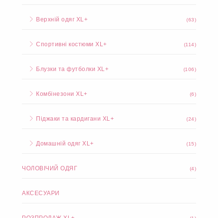
Костюми XL+
(393)
Спідниці та шорти XL+
(38)
Брюки та легінси XL+
(55)
Верхній одяг XL+
(63)
Спортивні костюми XL+
(114)
Блузки та футболки XL+
(106)
Комбінезони XL+
(6)
Піджаки та кардигани XL+
(24)
Домашній одяг XL+
(15)