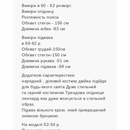
Виміри піджака
в 56-58 р
Обхват грудей --142 см
Обхват стегон -142 см
Довжина рукава від плеча -50 см
Довжина піджака 68 см
Виміри в 60 - 62 розмірі:
Виміри спідниці
Розтяжність пояса
Обхват стегон - 156 см
Довжина юбки -83 см
Виміри піджака
в 60-62 р
Обхват грудей-150см
Обхват стегон-150 см
Довжина рукава -51 см
Довжина піджака -69 см
Додаткові характеристики:
нарядний , діловий костюм двійка підійде
для будь-якого свята Дуже стильний
та гарний костюмчик.Трендова спідниця