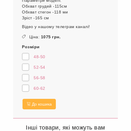
леопард яка дуже вписується в стильний
образ.
Піджак вільного крою. який прикрашений
знімною брошкою .
На моделі 52-54 р.
Параметри моделі:
Обхват грудей -115см
Обхват стегон -118 ми
Зріст -165 см
Відео у нашому телеграм каналі!
Ціна:
1075 грн.
Розміри
48-50
52-54
56-58
60-62