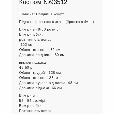
Костюм №93512
Тканина: Спідниця -софт
Піджак - креп костюмка + (брошка знімна)
Виміри в 48-50 розмірі:
Виміри юбки:
розтяжність пояса
-102 см
Обхват стегон - 132 см
Довжина спідниці – 80 см
виміри піджака
48-50 р
Обхват грудей - 128 см
Обхват стегон -128см
Довжина рукава від плеча -48 см