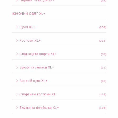
Піджаки та кардигани
(38)
ЖІНОЧИЙ ОДЯГ XL+
Сукні XL+
(254)
Костюми XL+
(393)
Спідниці та шорти XL+
(38)
Брюки та легінси XL+
(55)
Верхній одяг XL+
(63)
Спортивні костюми XL+
(114)
Блузки та футболки XL+
(106)