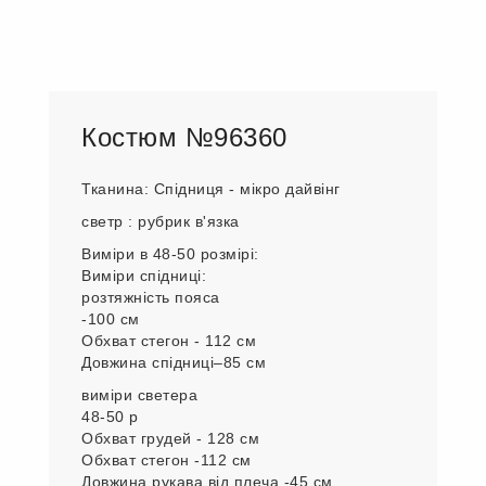
Костюм №96360
Тканина: Спідниця - мікро дайвінг
светр : рубрик в'язка
Виміри в 48-50 розмірі:
Виміри спідниці:
розтяжність пояса
-100 см
Обхват стегон - 112 см
Довжина спідниці–85 см
виміри светера
48-50 р
Обхват грудей - 128 см
Обхват стегон -112 см
Довжина рукава від плеча -45 см