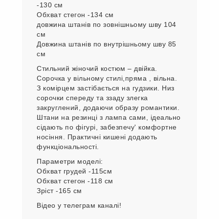
-130 см
Обхват стегон -134 см
довжина штанів по зовнішньому шву 104
см
Довжина штанів по внутрішньому шву 85
см
Стильний жіночий костюм – двійка.
Сорочка у вільному стилі,пряма , вільна.
З комірцем застібається на гудзики. Низ
сорочки спереду та ззаду злегка
закруглений, додаючи образу романтики.
Штани на резинці з лампа сами, ідеально
сідають по фігурі, забезпечу' комфортне
носіння. Практичні кишені додають
функціональності.
Параметри моделі:
Обхват грудей -115см
Обхват стегон -118 см
Зріст -165 см
Відео у телеграм каналі!