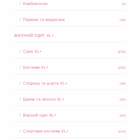
Комбінезони
(2)
Піджаки та кардигани
(38)
ЖІНОЧИЙ ОДЯГ XL+
Сукні XL+
(254)
Костюми XL+
(393)
Спідниці та шорти XL+
(38)
Брюки та легінси XL+
(55)
Верхній одяг XL+
(63)
Спортивні костюми XL+
(114)