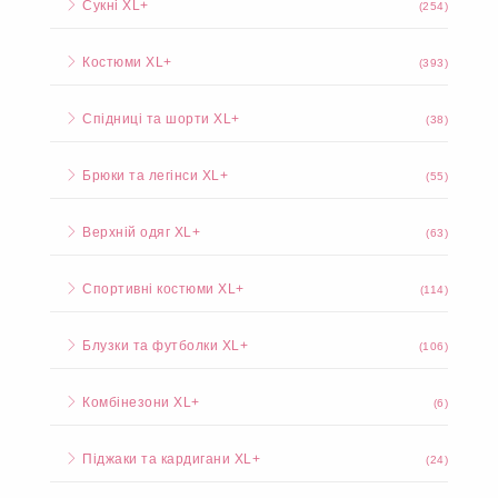
Сукні XL+
(254)
Костюми XL+
(393)
Спідниці та шорти XL+
(38)
Брюки та легінси XL+
(55)
Верхній одяг XL+
(63)
Спортивні костюми XL+
(114)
Блузки та футболки XL+
(106)
Комбінезони XL+
(6)
Піджаки та кардигани XL+
(24)