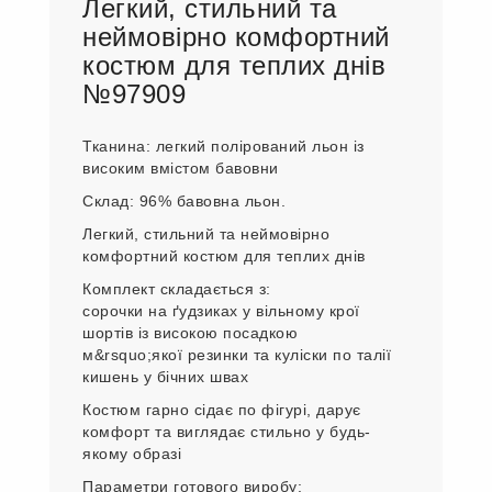
Легкий, стильний та
неймовірно комфортний
костюм для теплих днів
№97909
Тканина: легкий полірований льон із
високим вмістом бавовни
Склад: 96% бавовна льон.
Легкий, стильний та неймовірно
комфортний костюм для теплих днів
Комплект складається з:
сорочки на ґудзиках у вільному крої
шортів із високою посадкою
м&rsquo;якої резинки та куліски по талії
кишень у бічних швах
Костюм гарно сідає по фігурі, дарує
комфорт та виглядає стильно у будь-
якому образі
Параметри готового виробу: