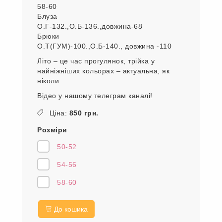
58-60
Блуза
О.Г-132.,О.Б-136.,довжина-68
Брюки
О.Т(ГУМ)-100.,О.Б-140., довжина -110
Літо – це час прогулянок, трійка у
найніжніших кольорах – актуальна, як
ніколи.
Відео у нашому телеграм каналі!
Ціна:
850 грн.
Розміри
50-52
54-56
58-60
До кошика