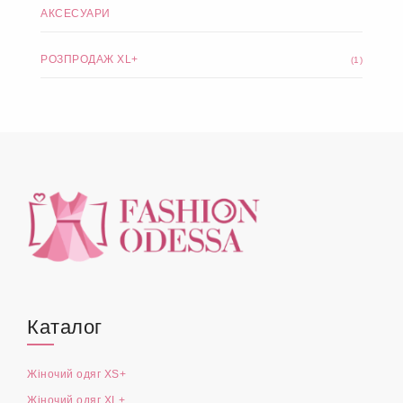
АКСЕСУАРИ
РОЗПРОДАЖ XL+
(1)
Каталог
Жіночий одяг XS+
Жіночий одяг XL+