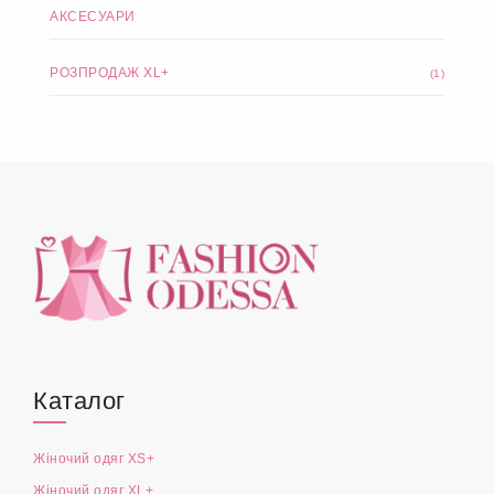
АКСЕСУАРИ
РОЗПРОДАЖ XL+
(1)
Каталог
Жіночий одяг XS+
Жіночий одяг XL+