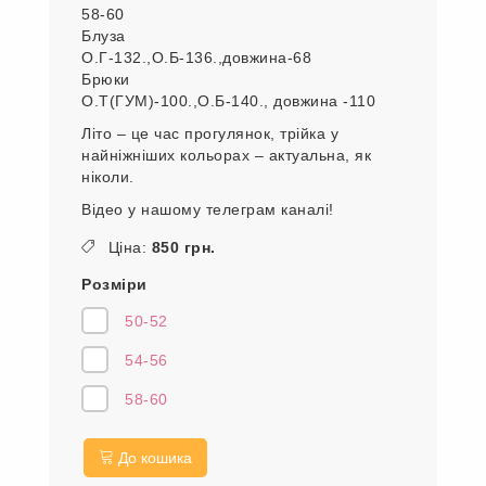
58-60
Блуза
О.Г-132.,О.Б-136.,довжина-68
Брюки
О.Т(ГУМ)-100.,О.Б-140., довжина -110
Літо – це час прогулянок, трійка у
найніжніших кольорах – актуальна, як
ніколи.
Відео у нашому телеграм каналі!
Ціна:
850 грн.
Розміри
50-52
54-56
58-60
До кошика