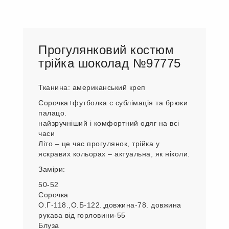
Прогулянковий костюм
трійка шоколад №97775
Тканина: американський креп
Сорочка+футболка с сублімація та брюки
палацо.
найзручніший і комфортний одяг на всі
часи
Літо – це час прогулянок, трійка у
яскравих кольорах – актуальна, як ніколи.
Заміри:
50-52
Сорочка
О.Г-118.,О.Б-122.,довжина-78. довжина
рукава від горловини-55
Блуза