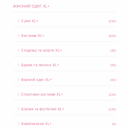
ЖІНОЧИЙ ОДЯГ XL+
Сукні XL+
(254)
Костюми XL+
(393)
Спідниці та шорти XL+
(38)
Брюки та легінси XL+
(55)
Верхній одяг XL+
(63)
Спортивні костюми XL+
(114)
Блузки та футболки XL+
(106)
Комбінезони XL+
(6)