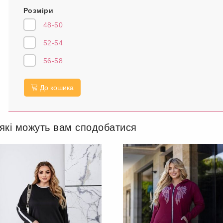
Розміри
48-50
52-54
56-58
До кошика
 які можуть вам сподобатися