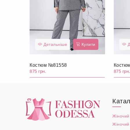
Детальніше
Купити
Д
Костюм №81558
Костю
875 грн.
875 грн
Катал
Жіночий
Жіночий