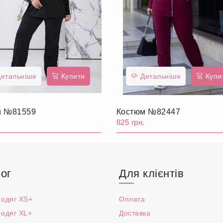
етальніше
Купити
Детальніше
Купи
м №81559
Костюм №82447
.
825 грн.
ог
Для клієнтів
 одяг XS+
Оплата
 одяг XL+
Доставка