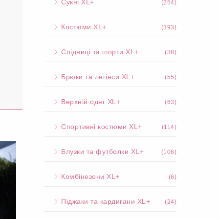
Сукні XL+
(254)
Костюми XL+
(393)
Спідниці та шорти XL+
(38)
Брюки та легінси XL+
(55)
Верхній одяг XL+
(63)
Спортивні костюми XL+
(114)
Блузки та футболки XL+
(106)
Комбінезони XL+
(6)
Піджаки та кардигани XL+
(24)