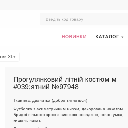
0
НОВИНКИ
КАТАЛОГ
юми XL+
Прогулянковий літній костюм м
#039;ятний №97948
Тканина: двонитка (добре тягнеться)
Футболка з асиметричним низом, декорована накатом.
Бриджі вільного крою з високою посадкою, пояс гумка,
кишені, накат.