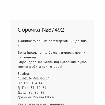
Сорочка №87492
Тканина: турецька софт(приємний до тіла
)
Вона Ідеальна під брюки, джинси, лосіни
чи спідницю
Сідає ідеально навіть під купальник рукав
можна робити три четверті
Заміри:
48-52. 54-58. 60-64
Об 128. 134 146
Д. Пер. 77. 79. 81
Д.зад. 95. 96. 97
Довжина Рукава 63 см
Увага! тканина не стрейчева