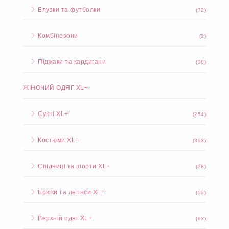
Блузки та футболки
(72)
Комбінезони
(2)
Піджаки та кардигани
(38)
ЖІНОЧИЙ ОДЯГ XL+
Сукні XL+
(254)
Костюми XL+
(393)
Спідниці та шорти XL+
(38)
Брюки та легінси XL+
(55)
Верхній одяг XL+
(63)