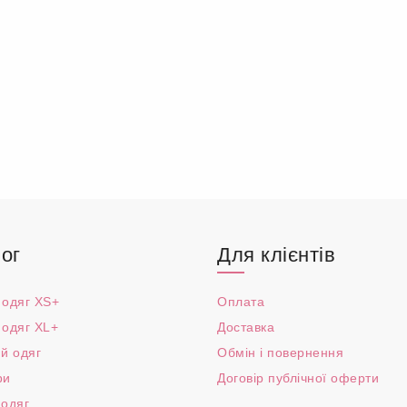
ог
Для клієнтів
 одяг XS+
Оплата
 одяг XL+
Доставка
й одяг
Обмін і повернення
ри
Договір публічної оферти
 одяг