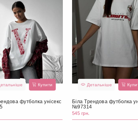
етальніше
Купити
Детальніше
Купи
рендова футболка унісекс
Біла Трендова футболка ун
5
№97314
.
545 грн.