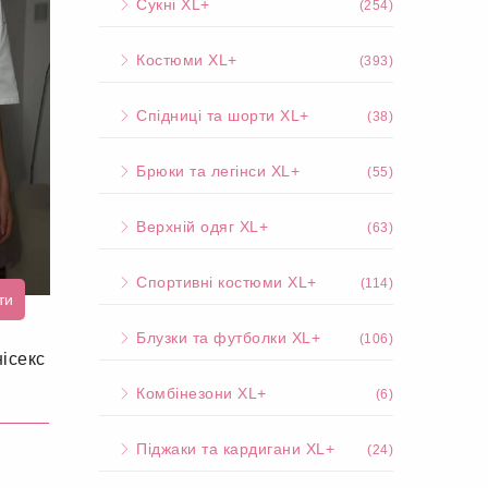
Сукні XL+
(254)
Костюми XL+
(393)
Спідниці та шорти XL+
(38)
Брюки та легінси XL+
(55)
Верхній одяг XL+
(63)
Спортивні костюми XL+
(114)
ти
Блузки та футболки XL+
(106)
ісекс
Комбінезони XL+
(6)
Піджаки та кардигани XL+
(24)