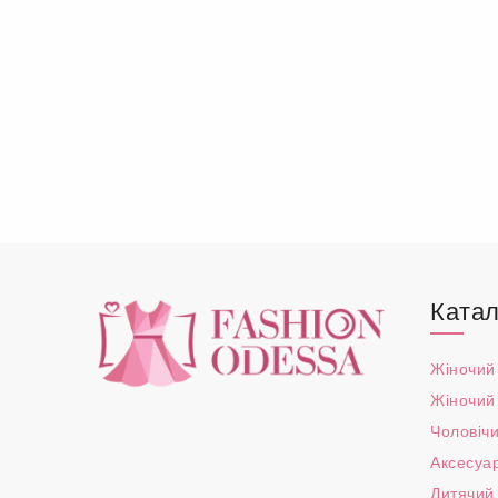
Катал
Жіночий
Жіночий
Чоловічи
Аксесуа
Дитячий