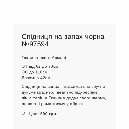
Спідниця на запах чорна
№97594
Тканина: шовк Армані
ОТ від 62 до 78см
ОС до 110см
Довжина 42см
Спідниця на запах - максимально зручно і
дуууже красиво, ідеально підкреслює
лінію талії, а Тканина додає свого шарму,
легкості і романтизму у образі
Ціна:
600 грн.