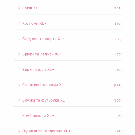
Сукні XL+
(254)
Костюми XL+
(379)
Спідниці та шорти XL+
(38)
Брюки та легінси XL+
(55)
Верхній одяг XL+
(69)
Спортивні костюми XL+
(114)
Блузки та футболки XL+
(106)
Комбінезони XL+
(6)
Піджаки та кардигани XL+
(24)