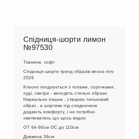
Спідниця-шорти лимон
№97530
Тканина: софт
Спідниця-шорти тренд образів весна-літо
2026
Класно поєднується з топами, сорочками,
худі, светри - виходять стильні образи.
Нереально пишна , створює ляльковий
образ , а шортики під спидничкою
додають комфорту, і не потрібно
хвилюватись що щось видно
ОТ 64-90см ОС до 110см
Довжина 36см