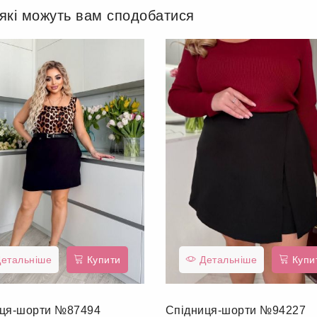
 які можуть вам сподобатися
етальніше
Купити
Детальніше
Купи
иця-шорти №87494
Спідниця-шорти №94227