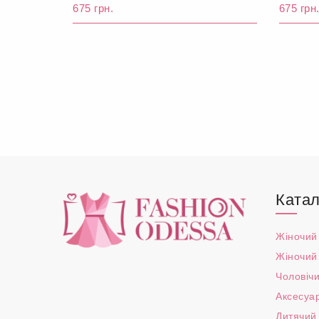
675 грн.
675 грн
Катал
Жіночий
Жіночий
Чоловічи
Аксесуа
Дитячий