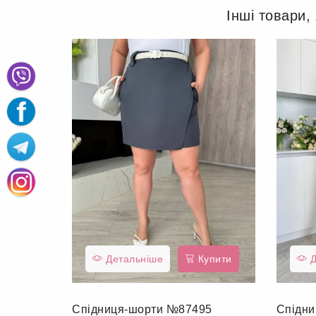
Інші товари,
Детальніше
Купити
Д
Спідниця-шорти №87495
Спідн