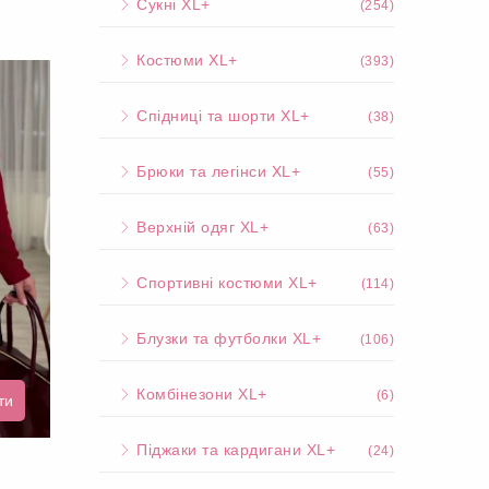
Сукні XL+
(254)
Костюми XL+
(393)
Спідниці та шорти XL+
(38)
Брюки та легінси XL+
(55)
Верхній одяг XL+
(63)
Спортивні костюми XL+
(114)
Блузки та футболки XL+
(106)
Комбінезони XL+
(6)
ти
Піджаки та кардигани XL+
(24)