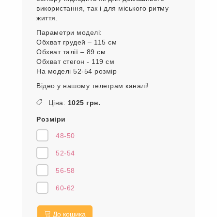
шву, рукава на гумці. Штани на гумці з
високою, зручною посадкою, низ штанів
на гумці. велюровий костюм – це
поєднання м'якості та функціональності.
А також універсальності, адже костюм із
велюру підходить як для домашнього
використання, так і для міського ритму
життя.
Параметри моделі:
Обхват грудей – 115 см
Обхват талії – 89 см
Обхват стегон - 119 см
На моделі 52-54 розмір
Відео у нашому телеграм каналі!
Ціна:
1025 грн.
Розміри
48-50
52-54