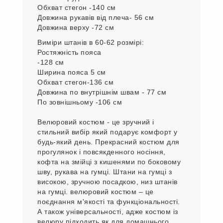
Ширина пояса -5 см
Обхват стегон 128 см
Довжина по внутрішньому шва - 76 см
по зовнішнього шва105 см
Виміри верху в 60-62 розмірі:
Обхват грудей -140см
Обхват стегон -140 см
Довжина рукавів від плеча- 56 см
Довжина верху -72 см
Виміри штанів в 60-62 розмірі:
Ростяжність пояса
-128 см
Ширина пояса 5 см
Обхват стегон-136 см
Довжина по внутрішнім швам - 77 см
По зовнішньому -106 см
Велюровий костюм - це зручний і
стильний вибір який подарує комфорт у
будь-який день. Прекрасний костюм для
прогулянок і повсякденного носіння,
кофта на змійці з кишенями по боковому