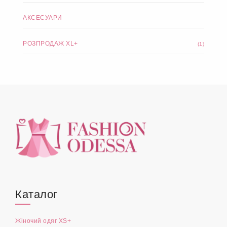
Піджаки та кардигани XL+
(24)
Домашній одяг XL+
(15)
ЧОЛОВІЧИЙ ОДЯГ
(4)
АКСЕСУАРИ
РОЗПРОДАЖ XL+
(1)