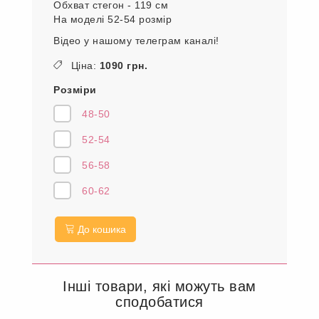
для прогулок так для повсякденного
носіння.
Параметри моделі:
Обхват грудей – 115 см
Обхват талії – 89 см
Обхват стегон - 119 см
На моделі 52-54 розмір
Відео у нашому телеграм каналі!
Ціна:
1090 грн.
Розміри
48-50
52-54
56-58
60-62
До кошика