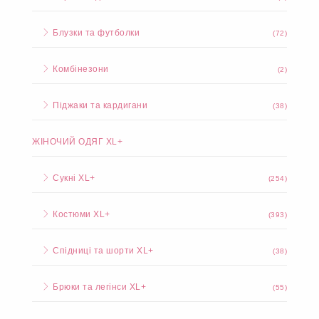
Спортивні костюми
(50)
Брюки та легінси
(5)
Верхній одяг
(9)
Блузки та футболки
(72)
Комбінезони
(2)
Піджаки та кардигани
(38)
ЖІНОЧИЙ ОДЯГ XL+
Сукні XL+
(254)
Костюми XL+
(393)