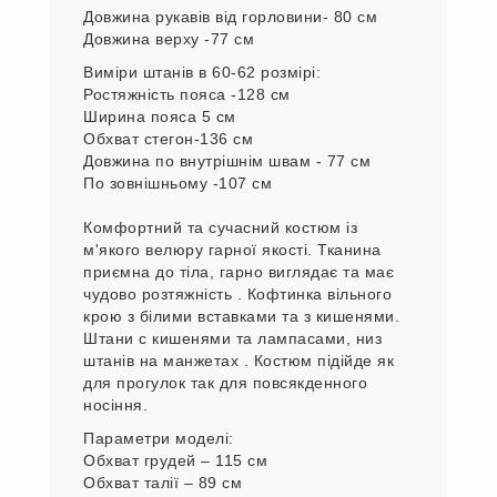
Обхват стегон 128 см
Довжина по внутрішньому шва - 74 см
по зовнішнього шва106 см
Виміри верху в 60-62 розмірі:
Обхват грудей -144 см
Обхват стегон -138 см
Довжина рукавів від горловини- 80 см
Довжина верху -77 см
Виміри штанів в 60-62 розмірі:
Ростяжність пояса -128 см
Ширина пояса 5 см
Обхват стегон-136 см
Довжина по внутрішнім швам - 77 см
По зовнішньому -107 см
Комфортний та сучасний костюм із
м'якого велюру гарної якості. Тканина
приємна до тіла, гарно виглядає та має
чудово розтяжність . Кофтинка вільного
крою з білими вставками та з кишенями.
Штани с кишенями та лампасами, низ
штанів на манжетах . Костюм підійде як