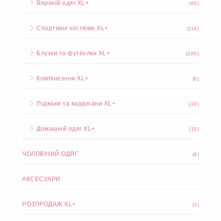
Спідниці та шорти XL+
(38)
Брюки та легінси XL+
(55)
Верхній одяг XL+
(63)
Спортивні костюми XL+
(114)
Блузки та футболки XL+
(106)
Комбінезони XL+
(6)
Піджаки та кардигани XL+
(24)
Домашній одяг XL+
(15)
ЧОЛОВІЧИЙ ОДЯГ
(4)