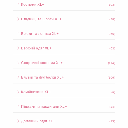
Костюми XL+
(393)
Спідниці та шорти XL+
(38)
Брюки та легінси XL+
(55)
Верхній одяг XL+
(63)
Спортивні костюми XL+
(114)
Блузки та футболки XL+
(106)
Комбінезони XL+
(6)
Піджаки та кардигани XL+
(24)
Домашній одяг XL+
(15)