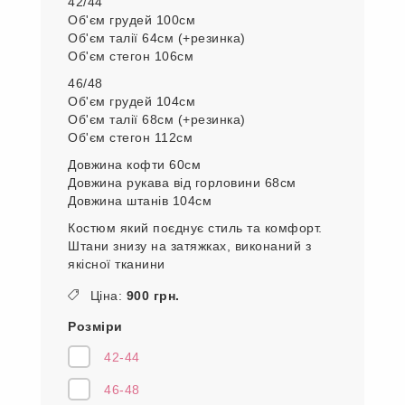
42/44
Об'єм грудей 100см
Об'єм талії 64см (+резинка)
Об'єм стегон 106см
46/48
Об'єм грудей 104см
Об'єм талії 68см (+резинка)
Об'єм стегон 112см
Довжина кофти 60см
Довжина рукава від горловини 68см
Довжина штанів 104см
Костюм який поєднує стиль та комфорт.
Штани знизу на затяжках, виконаний з
якісної тканини
Ціна:
900 грн.
Розміри
42-44
46-48